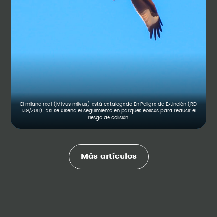
El milano real (Milvus milvus) está catalogado En Peligro de Extinción (RD
139/2011): así se diseña el seguimiento en parques eólicos para reducir el
riesgo de colisión.
Más artículos