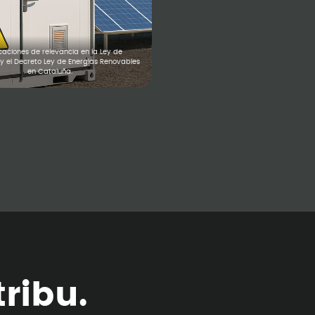
caciones de relevancia en la Ley de
y el Decreto Ley de Energías Renovables
en Cataluña.
t
r
i
b
u
.