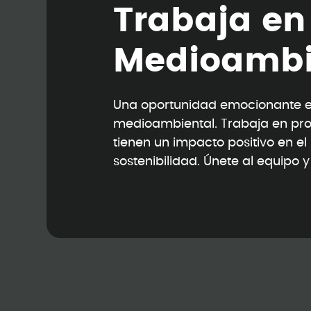
T
r
a
b
a
j
a
e
n
M
e
d
i
o
a
m
b
Una oportunidad emocionante en
medioambiental. Trabaja en pr
tienen un impacto positivo en e
sostenibilidad. Únete al equipo 