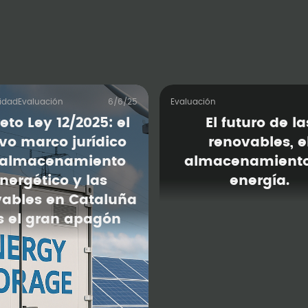
lidad
Evaluación
6/6/25
Evaluación
eto Ley 12/2025: el
El futuro de la
vo marco jurídico
renovables, e
 almacenamiento
almacenamiento
nergético y las
energía.
vables en Cataluña
s el gran apagón