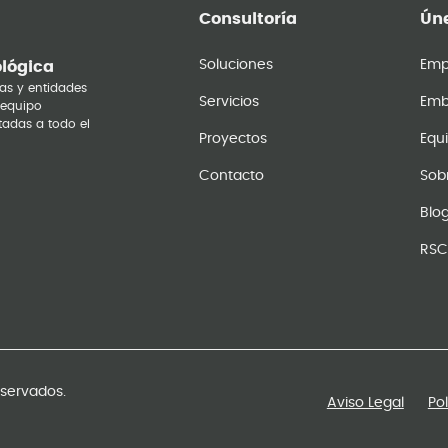
Consultoría
Úne
Soluciones
Emp
ológica
as y entidades
Servicios
Emb
 equipo
tadas a todo el
Proyectos
Equ
Contacto
Sob
Blo
RSC
eservados.
Aviso Legal
Po