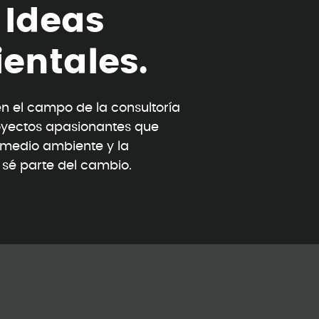
I
d
e
a
s
i
e
n
t
a
l
e
s
.
 el campo de la consultoría
oyectos apasionantes que
l medio ambiente y la
y sé parte del cambio.