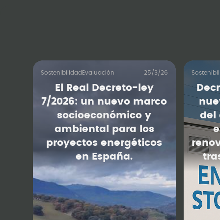
Sostenibilidad
Evaluación
25/3/26
Sostenibi
El Real Decreto-ley
Decr
7/2026: un nuevo marco
nue
socioeconómico y
del
ambiental para los
e
proyectos energéticos
reno
en España.
tra