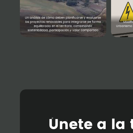
Un análisis de cómo deben planificarse y evaluarse
los proyectos renovables para integrarse de forma
Modifi
equilibrada en el territorio, combinando
Urbanismo 
sostenibilidad, participación y valor compartido
Ú
n
e
t
e
a
l
a