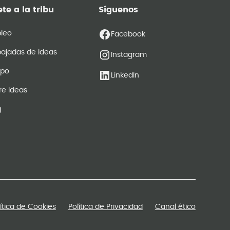
te a la tribu
Síguenos
leo
Facebook
ajadas de Ideas
Instagram
ipo
LinkedIn
re Ideas
g
lítica de Cookies
Política de Privacidad
Canal ético