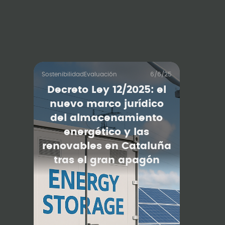
Sostenibilidad
Evaluación
6/6/25
Decreto Ley 12/2025: el
nuevo marco jurídico
del almacenamiento
energético y las
renovables en Cataluña
tras el gran apagón