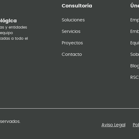
Consultoría
Úne
Soluciones
Emp
ológica
as y entidades
Servicios
Emb
 equipo
tadas a todo el
Proyectos
Equ
Contacto
Sob
Blo
RSC
eservados.
Aviso Legal
Po