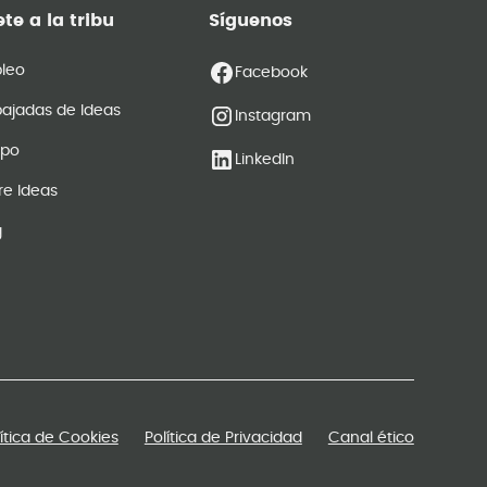
te a la tribu
Síguenos
leo
Facebook
ajadas de Ideas
Instagram
ipo
LinkedIn
re Ideas
g
lítica de Cookies
Política de Privacidad
Canal ético