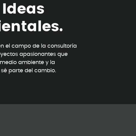
I
d
e
a
s
i
e
n
t
a
l
e
s
.
 el campo de la consultoría
oyectos apasionantes que
l medio ambiente y la
y sé parte del cambio.