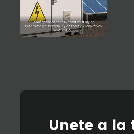
Modificaciones de relevancia en la Ley de
Urbanismo y el Decreto Ley de Energías Renovables
en Cataluña.
Ú
n
e
t
e
a
l
a