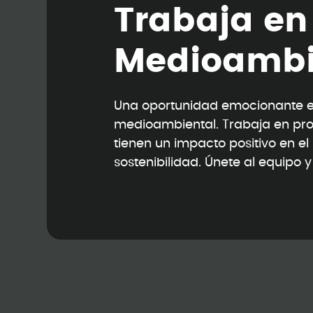
T
r
a
b
a
j
a
e
n
M
e
d
i
o
a
m
b
Una oportunidad emocionante en
medioambiental. Trabaja en pr
tienen un impacto positivo en e
sostenibilidad. Únete al equipo 