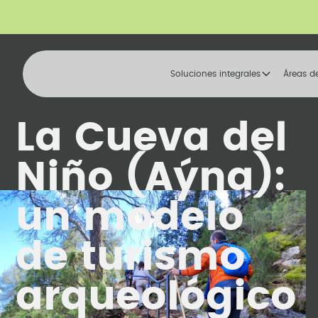
Soluciones integrales
Áreas d
La Cueva del
Niño (Aýna):
un modelo
de turismo
arqueológico