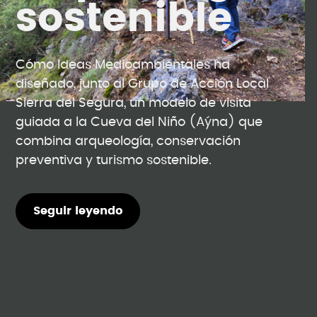
sostenible
Cómo Ideas Medioambientales ha
diseñado, junto al Grupo de Acción Local
Sierra del Segura, un modelo de visita
guiada a la Cueva del Niño (Aýna) que
combina arqueología, conservación
preventiva y turismo sostenible.
Seguir leyendo
Seguir leyendo