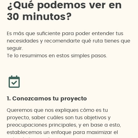
¿
Q
u
é
p
o
d
e
m
o
s
v
e
r
e
n
3
0
m
i
n
u
t
o
s
?
Es más que suficiente para poder entender tus
necesidades y recomendarte qué ruta tienes que
seguir.
Te lo resumimos en estos simples pasos.
1. Conozcamos tu proyecto
Queremos que nos expliques cómo es tu
proyecto, saber cuáles son tus objetivos y
preocupaciones principales, y en base a esto,
establecemos un enfoque para maximizar el