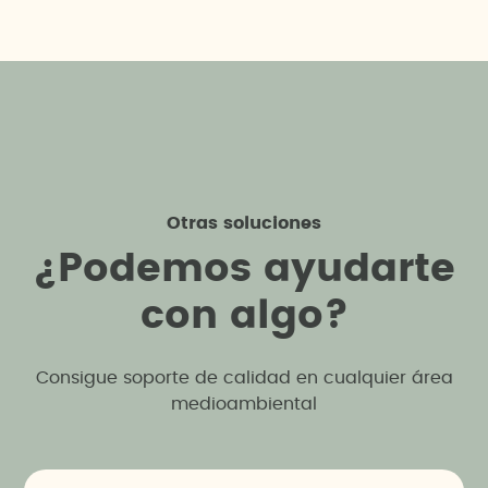
Otras soluciones
¿
P
o
d
e
m
o
s
a
y
u
d
a
r
t
e
c
o
n
a
l
g
o
?
Consigue soporte de calidad en cualquier área
medioambiental