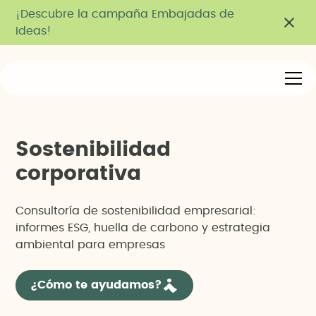
¡Descubre la campaña Embajadas de
Ideas!
S
o
s
t
e
n
i
b
i
l
i
d
a
d
c
o
r
p
o
r
a
t
i
v
a
Consultoría de sostenibilidad empresarial:
informes ESG, huella de carbono y estrategia
ambiental para empresas
¿Cómo te ayudamos?