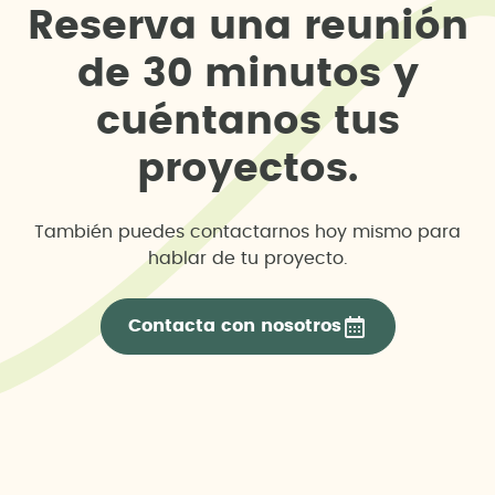
R
e
s
e
r
v
a
u
n
a
r
e
u
n
i
ó
n
d
e
3
0
m
i
n
u
t
o
s
y
c
u
é
n
t
a
n
o
s
t
u
s
p
r
o
y
e
c
t
o
s
.
También puedes contactarnos hoy mismo para
hablar de tu proyecto.
Contacta con nosotros