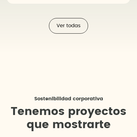
Ver todas
Sostenibilidad corporativa
T
e
n
e
m
o
s
p
r
o
y
e
c
t
o
s
q
u
e
m
o
s
t
r
a
r
t
e