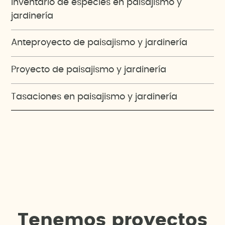
Inventario de especies en paisajismo y
jardinería
Anteproyecto de paisajismo y jardinería
Proyecto de paisajismo y jardinería
Tasaciones en paisajismo y jardinería
T
e
n
e
m
o
s
p
r
o
y
e
c
t
o
s