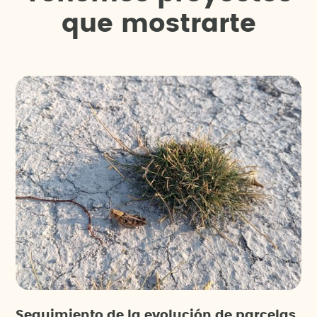
q
u
e
m
o
s
t
r
a
r
t
e
Seguimiento de la evolución de parcelas