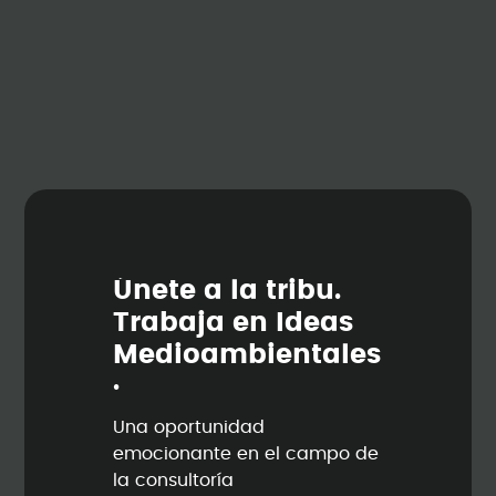
Ú
n
e
t
e
a
l
a
t
r
i
b
u
.
T
r
a
b
a
j
a
e
n
I
d
e
a
s
M
e
d
i
o
a
m
b
i
e
n
t
a
l
e
s
.
Una oportunidad
emocionante en el campo de
la consultoría