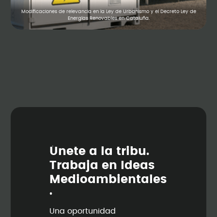
Modificaciones de relevancia en la Ley de Urbanismo y el Decreto Ley de
Energías Renovables en Cataluña.
Ú
n
e
t
e
a
l
a
t
r
i
b
u
.
T
r
a
b
a
j
a
e
n
I
d
e
a
s
M
e
d
i
o
a
m
b
i
e
n
t
a
l
e
s
.
Una oportunidad