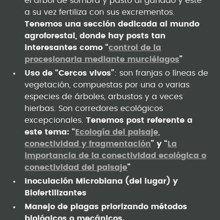
el árbol dé sombra y pasto al ganado y éste
a su vez fertiliza con sus excrementos.
Tenemos una sección dedicada al mundo
agroforestal, donde hay posts tan
interesantes como “
control de la
procesionaria mediante murciélagos
”
Uso de “Cercos vivos”
: son franjas o líneas de
vegetación, compuestas por una o varias
especies de árboles, arbustos y a veces
hierbas. Son corredores ecológicos
excepcionales.
Tenemos post referente a
este tema: “
Ecología del paisaje,
conectividad y fragmentación
” y “
La
importancia de la conectividad ecológica o
conectividad del paisaje
”
Inoculación Microbiana (del lugar) y
Biofertilizantes
Manejo de plagas priorizando métodos
biológicos o mecánicos.