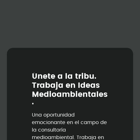
Ú
n
e
t
e
a
l
a
t
r
i
b
u
.
T
r
a
b
a
j
a
e
n
I
d
e
a
s
M
e
d
i
o
a
m
b
i
e
n
t
a
l
e
s
.
Una oportunidad
emocionante en el campo de
la consultoría
medioambiental. Trabaja en