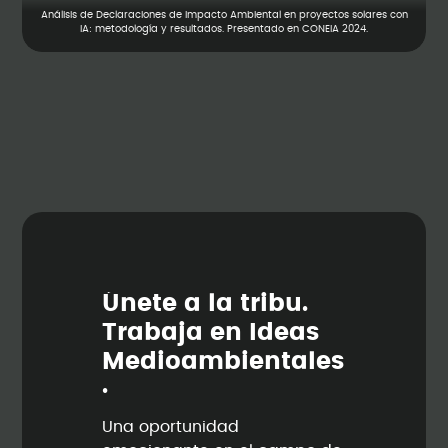
Análisis de Declaraciones de Impacto Ambiental en proyectos solares con
IA: metodología y resultados. Presentado en CONEIA 2024.
Ú
n
e
t
e
a
l
a
t
r
i
b
u
.
T
r
a
b
a
j
a
e
n
I
d
e
a
s
M
e
d
i
o
a
m
b
i
e
n
t
a
l
e
s
.
Una oportunidad