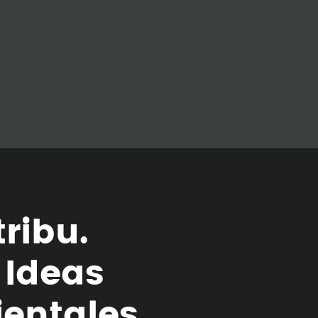
t
r
i
b
u
.
I
d
e
a
s
i
e
n
t
a
l
e
s
.