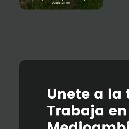
ecosistemas.
Ú
n
e
t
e
a
l
a
T
r
a
b
a
j
a
e
n
M
e
d
i
o
a
m
b