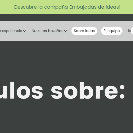
¡Descubre la campaña Embajadas de Ideas!
e experiencia
Nuestras hazañas
Sobre Ideas
Nuestra voz
El equipo
La tribu
Id
ulos sobre: