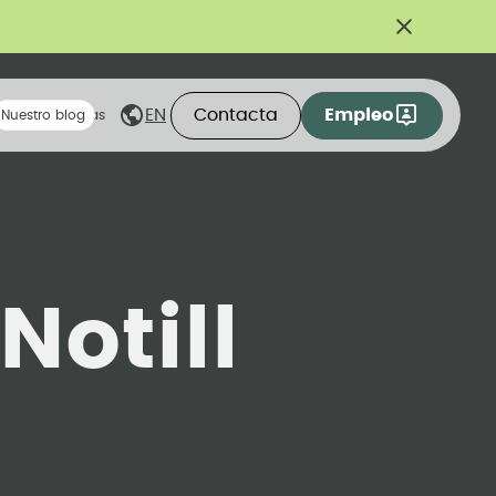
Contacta
Empleo
EN
eas compartidas
Nuestro blog
Notill