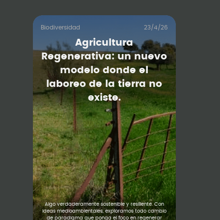
Biodiversidad
23/4/26
Agricultura
Regenerativa: un nuevo
modelo donde el
laboreo de la tierra no
existe.
Algo verdaderamente sostenible y resiliente. Con
ideas medioambientales, exploramos todo cambio
de paradigma que ponga el foco en regenerar