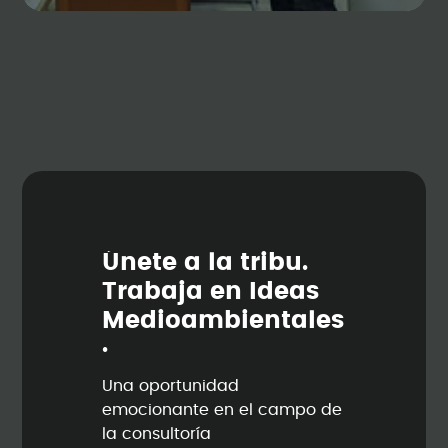
Ú
n
e
t
e
a
l
a
t
r
i
b
u
.
T
r
a
b
a
j
a
e
n
I
d
e
a
s
M
e
d
i
o
a
m
b
i
e
n
t
a
l
e
s
.
Una oportunidad
emocionante en el campo de
la consultoría