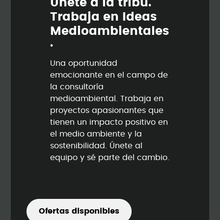
Ú
n
e
t
e
a
l
a
t
r
i
b
u
.
T
r
a
b
a
j
a
e
n
I
d
e
a
s
M
e
d
i
o
a
m
b
i
e
n
t
a
l
e
s
.
Una oportunidad
emocionante en el campo de
la consultoría
medioambiental. Trabaja en
proyectos apasionantes que
tienen un impacto positivo en
el medio ambiente y la
sostenibilidad. Únete al
equipo y sé parte del cambio.
Ofertas disponibles