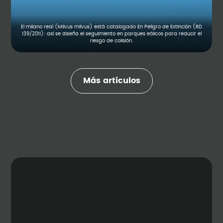
El milano real (Milvus milvus) está catalogado En Peligro de Extinción (RD
139/2011): así se diseña el seguimiento en parques eólicos para reducir el
riesgo de colisión.
Más artículos