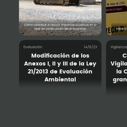
Cómo contribuir a reducir impactos acústicos en la
fase de construcción de un proyecto
Trece t
Evaluación
14/6/23
Vigilanci
Modificación de los
C
Anexos I, II y III de la Ley
Vigil
21/2013 de Evaluación
la 
Ambiental
gran