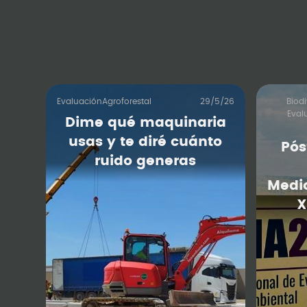
Evaluación
Agroforestal
29/5/26
Biod
Eval
Dime qué maquinaria
usas y te diré cuánto
Pós
ruido generas
Medi
X