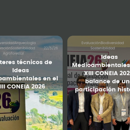
iversidad
Arqueología
Evaluación
Biodiversidad
uación
Sostenibilidad
22/5/26
Sostenibilidad
Agroforestal
Ideas
teres técnicos de
Medioambientales 
Ideas
XIII CONEIA 202
oambientales en el
balance de u
III CONEIA 2026
participación hist