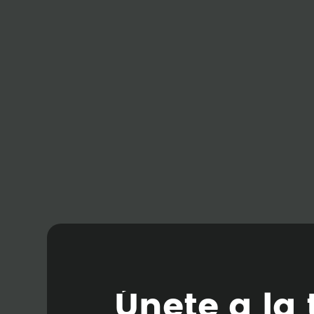
Ú
n
e
t
e
a
l
a