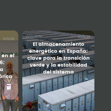
Evaluación
29/5/25
13/5/26
El almacenamiento
energético en España:
en el
clave para la transición
6:
verde y la estabilidad
na
del sistema
órica