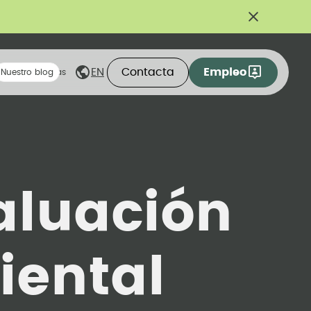
Contacta
Empleo
EN
eas compartidas
Nuestro blog
aluación
iental