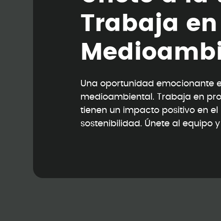
T
r
a
b
a
j
a
e
n
M
e
d
i
o
a
m
b
Una oportunidad emocionante en
medioambiental. Trabaja en pr
tienen un impacto positivo en e
sostenibilidad. Únete al equipo 