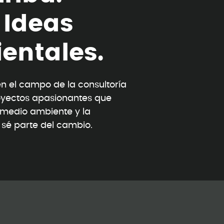
I
d
e
a
s
i
e
n
t
a
l
e
s
.
 el campo de la consultoría
oyectos apasionantes que
l medio ambiente y la
y sé parte del cambio.