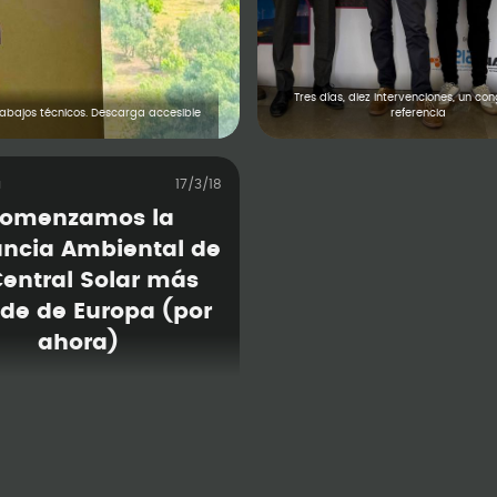
Tres días, diez intervenciones, un co
rabajos técnicos. Descarga accesible
referencia
a
17/3/18
omenzamos la
ancia Ambiental de
Central Solar más
de de Europa (por
ahora)