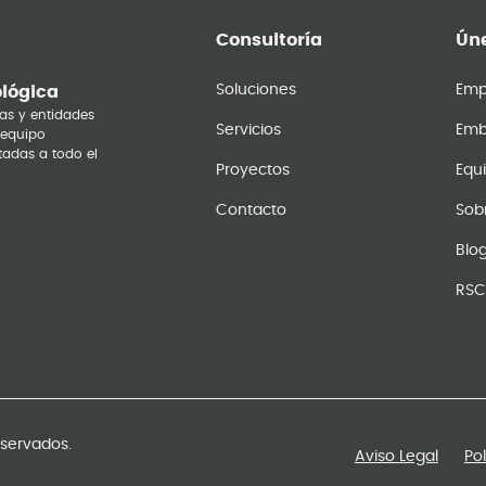
Consultoría
Úne
Soluciones
Emp
ológica
as y entidades
Servicios
Emb
 equipo
tadas a todo el
Proyectos
Equ
Contacto
Sob
Blo
RSC
eservados.
Aviso Legal
Po