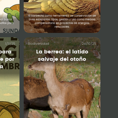
El barbecho como herramienta de conservación de
al busca
aves esteparias: tipos, gestión y uso como medida
esafíos para
compensatoria en proyectos de energías
renovables.
1/11/25
Biodiversidad
24/10/25
 para
La berrea: el latido
je por
salvaje del otoño
la