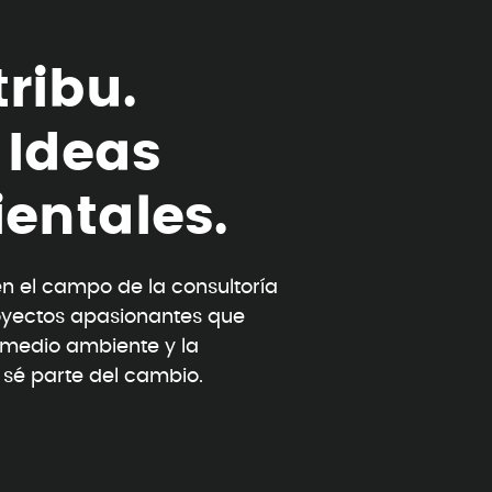
t
r
i
b
u
.
I
d
e
a
s
i
e
n
t
a
l
e
s
.
 el campo de la consultoría
oyectos apasionantes que
l medio ambiente y la
y sé parte del cambio.