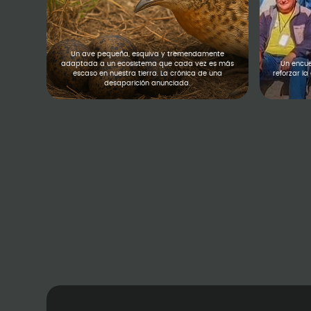
Un ave pequeña, esquiva y tremendamente
adaptada a un ecosistema que cada vez es más
Un encue
escaso en nuestra tierra. La crónica de una
reforzar l
desaparición anunciada.