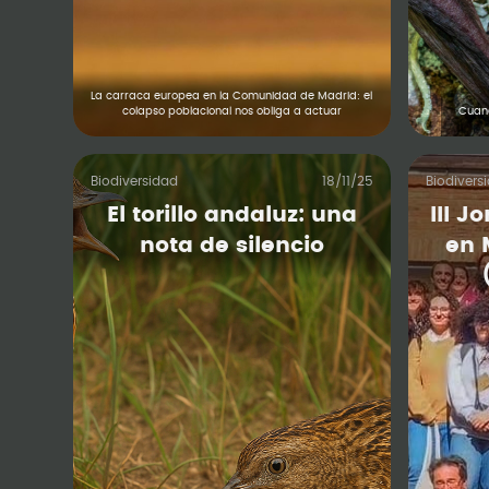
La carraca europea en la Comunidad de Madrid: el
colapso poblacional nos obliga a actuar
Cuand
Biodiversidad
18/11/25
Biodivers
El torillo andaluz: una
III J
nota de silencio
en 