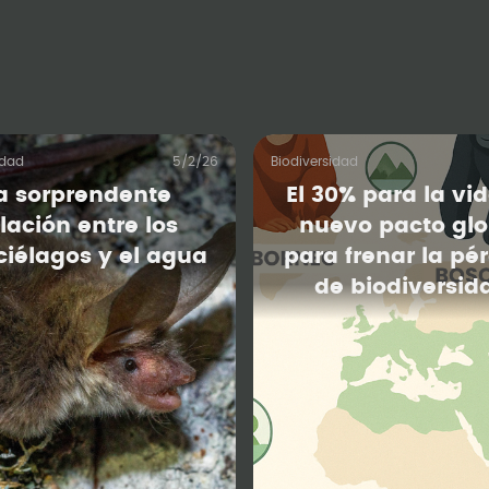
idad
5/2/26
Biodiversidad
a sorprendente
El 30% para la vid
lación entre los
nuevo pacto glo
iélagos y el agua
para frenar la pé
de biodiversid