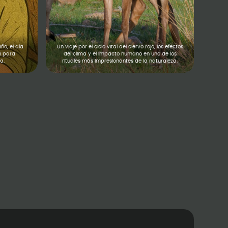
ño, el día
Un viaje por el ciclo vital del ciervo rojo, los efectos
a para
del clima y el impacto humano en uno de los
a.
rituales más impresionantes de la naturaleza.