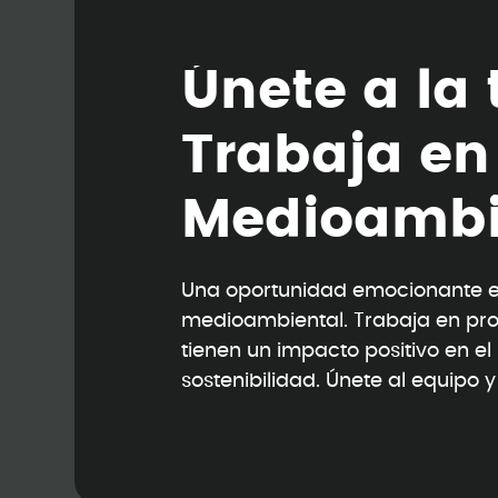
Ú
n
e
t
e
a
l
a
T
r
a
b
a
j
a
e
n
M
e
d
i
o
a
m
b
Una oportunidad emocionante en
medioambiental. Trabaja en pr
tienen un impacto positivo en e
sostenibilidad. Únete al equipo 