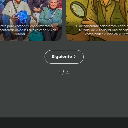
ntro para compartir conocimientos y
El 1 de noviembre celebramos, cada a
a conservación de las aves esteparias en
Mundial de la Ecología, una cienci
Europa.
comprender la vida en la Tierr
Siguiente
1 / 4