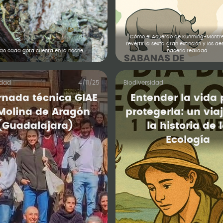
Cómo el Acuerdo de Kunming-Montre
revertir la sexta gran extinción y los d
o cada gota cuenta en la noche.
hacerlo realidad.
idad
4/11/25
Biodiversidad
ornada técnica GIAE
Entender la vida
Molina de Aragón
protegerla: un via
(Guadalajara)
la historia de 
Ecología