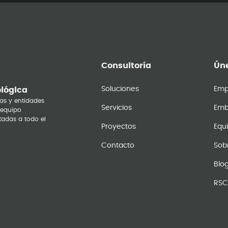
Consultoría
Úne
Soluciones
Emp
ológica
as y entidades
Servicios
Emb
 equipo
tadas a todo el
Proyectos
Equ
Contacto
Sob
Blo
RSC