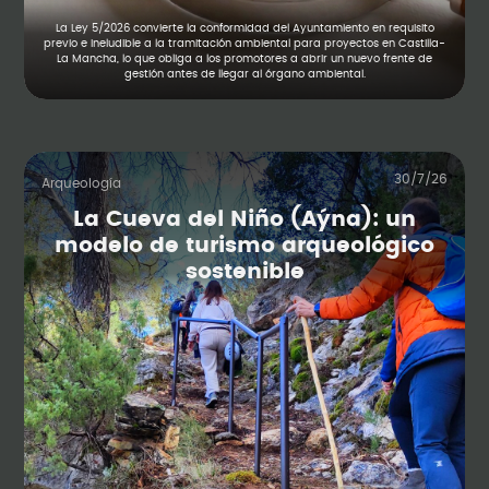
La Ley 5/2026 convierte la conformidad del Ayuntamiento en requisito
previo e ineludible a la tramitación ambiental para proyectos en Castilla-
La Mancha, lo que obliga a los promotores a abrir un nuevo frente de
gestión antes de llegar al órgano ambiental.
30/7/26
Arqueología
La Cueva del Niño (Aýna): un
modelo de turismo arqueológico
sostenible