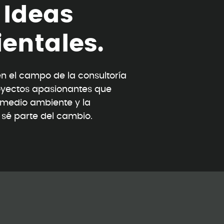
I
d
e
a
s
i
e
n
t
a
l
e
s
.
 el campo de la consultoría
oyectos apasionantes que
l medio ambiente y la
y sé parte del cambio.