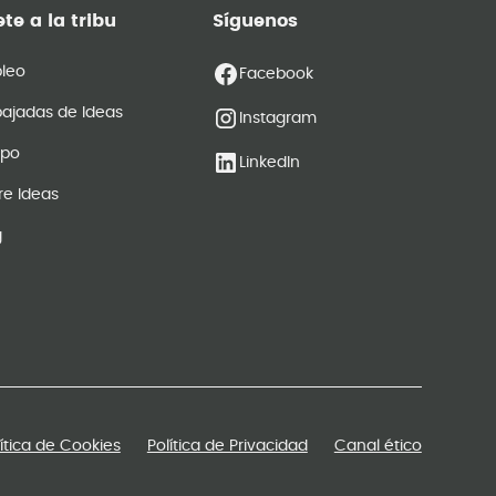
te a la tribu
Síguenos
leo
Facebook
ajadas de Ideas
Instagram
ipo
LinkedIn
re Ideas
g
lítica de Cookies
Política de Privacidad
Canal ético