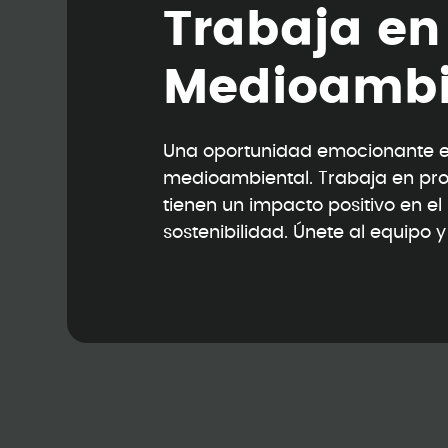
T
r
a
b
a
j
a
e
n
M
e
d
i
o
a
m
b
Una oportunidad emocionante en
medioambiental. Trabaja en pr
tienen un impacto positivo en e
sostenibilidad. Únete al equipo 