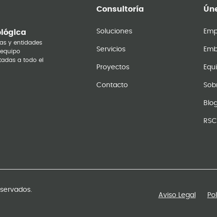
Consultoría
Úne
Soluciones
Emp
ológica
as y entidades
Servicios
Emb
 equipo
tadas a todo el
Proyectos
Equ
Contacto
Sob
Blo
RSC
eservados.
Aviso Legal
Po