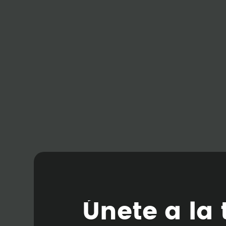
Ú
n
e
t
e
a
l
a