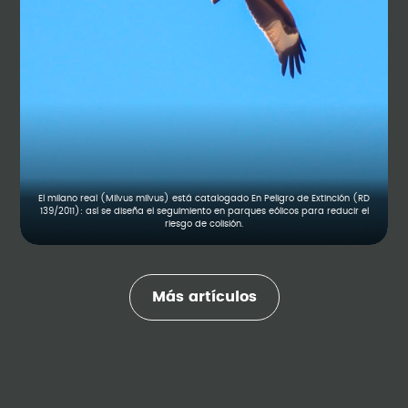
El milano real (Milvus milvus) está catalogado En Peligro de Extinción (RD
139/2011): así se diseña el seguimiento en parques eólicos para reducir el
riesgo de colisión.
Más artículos