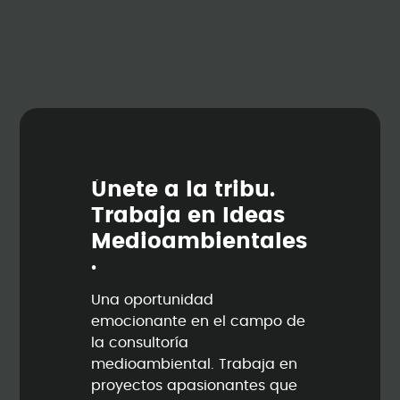
Ú
n
e
t
e
a
l
a
t
r
i
b
u
.
T
r
a
b
a
j
a
e
n
I
d
e
a
s
M
e
d
i
o
a
m
b
i
e
n
t
a
l
e
s
.
Una oportunidad
emocionante en el campo de
la consultoría
medioambiental. Trabaja en
proyectos apasionantes que