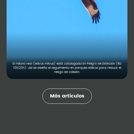
El milano real (Milvus milvus) está catalogado En Peligro de Extinción (RD
139/2011): así se diseña el seguimiento en parques eólicos para reducir el
riesgo de colisión.
Más artículos