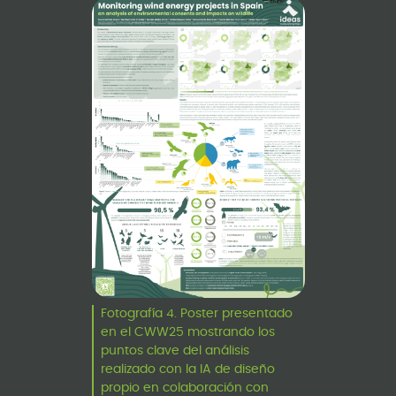
Fotografía 4. Poster presentado
en el CWW25 mostrando los
puntos clave del análisis
realizado con la IA de diseño
propio en colaboración con