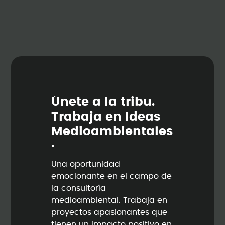
Ú
n
e
t
e
a
l
a
t
r
i
b
u
.
T
r
a
b
a
j
a
e
n
I
d
e
a
s
M
e
d
i
o
a
m
b
i
e
n
t
a
l
e
s
.
Una oportunidad
emocionante en el campo de
la consultoría
medioambiental. Trabaja en
proyectos apasionantes que
tienen un impacto positivo en