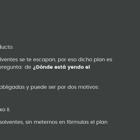
.
ducto.
olventes se te escapan, por eso dicho plan es
 pregunta: de
¿Dónde está yendo el
n obligadas y puede ser por dos motivos:
o II.
olventes, sin meternos en fórmulas el plan