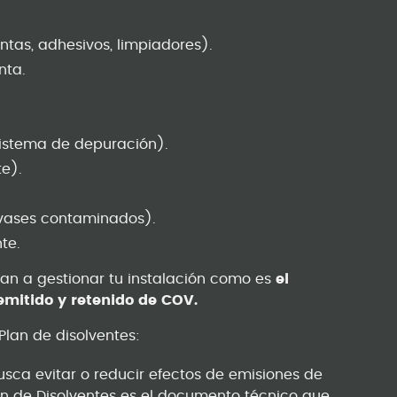
intas, adhesivos, limpiadores).
nta.
sistema de depuración).
e).
envases contaminados).
te.
an a gestionar tu instalación como es
el
 emitido y retenido de COV.
Plan de disolventes:
usca evitar o reducir efectos de emisiones de
n de Disolventes es el documento técnico que