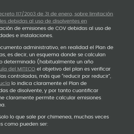
ecreto 117/2003 de 31 de enero, sobre limitación
es debidas al uso de disolventes en
itación de emisiones de COV debidas al uso de
dades e instalaciones.
mento administrativo, en realidad el Plan de
as, es decir, un esquema donde se calculan
odo determinado (habitualmente un año
uía del MITECO
el objetivo del plan es verificar
as controladas, más que “reducir por reducir”,
ucía
lo indica claramente el Plan de
das de disolvente, y por tanto cuantificar
me claramente permite calcular emisiones
ma.
n solo lo que sale por chimenea, muchas veces
sas como pueden ser: