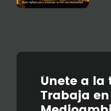
Guía rápida para entender el Plan de Disolventes.
Ú
n
e
t
e
a
l
a
T
r
a
b
a
j
a
e
n
M
e
d
i
o
a
m
b