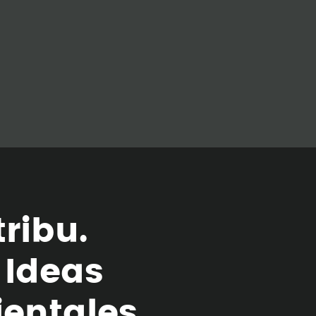
t
r
i
b
u
.
I
d
e
a
s
i
e
n
t
a
l
e
s
.