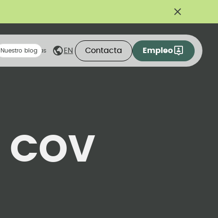
Contacta
Empleo
EN
eas compartidas
Nuestro blog
:
COV