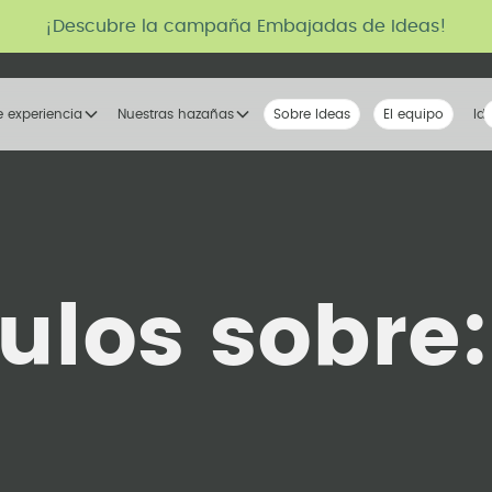
¡Descubre la campaña Embajadas de Ideas!
e experiencia
Nuestras hazañas
Sobre Ideas
Nuestra voz
El equipo
La tribu
Id
culos sobre