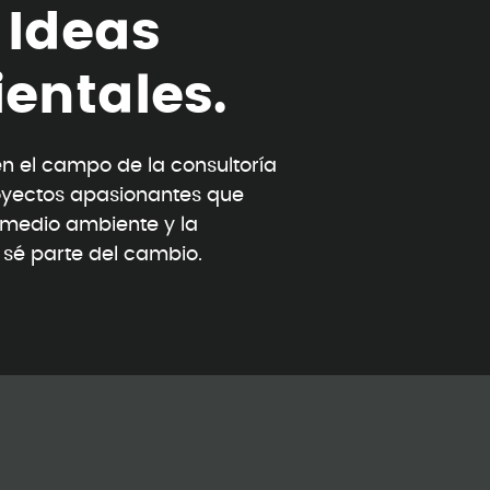
I
d
e
a
s
i
e
n
t
a
l
e
s
.
 el campo de la consultoría
oyectos apasionantes que
l medio ambiente y la
y sé parte del cambio.