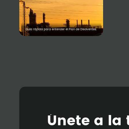
Guía rápida para entender el Plan de Disolventes.
Ú
n
e
t
e
a
l
a