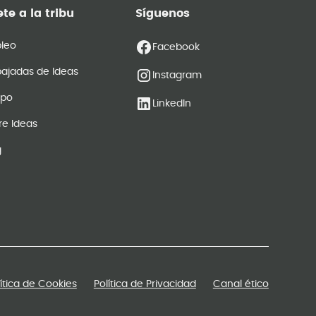
te a la tribu
Síguenos
leo
Facebook
ajadas de Ideas
Instagram
ipo
LinkedIn
re Ideas
g
lítica de Cookies
Política de Privacidad
Canal ético