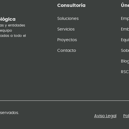
Consultoría
Úne
Soluciones
Emp
ológica
as y entidades
Servicios
Emb
 equipo
tadas a todo el
Proyectos
Equ
Contacto
Sob
Blo
RSC
eservados.
Aviso Legal
Po