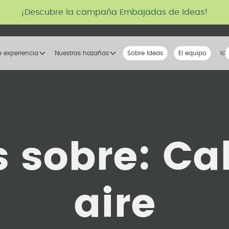
¡Descubre la campaña Embajadas de Ideas!
e experiencia
Nuestras hazañas
Sobre Ideas
Nuestra voz
El equipo
La tribu
Id
s sobre:
Cal
aire