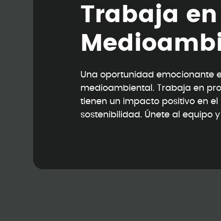
T
r
a
b
a
j
a
e
n
M
e
d
i
o
a
m
b
Una oportunidad emocionante en
medioambiental. Trabaja en pr
tienen un impacto positivo en e
sostenibilidad. Únete al equipo 