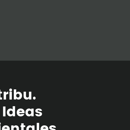
t
r
i
b
u
.
I
d
e
a
s
i
e
n
t
a
l
e
s
.