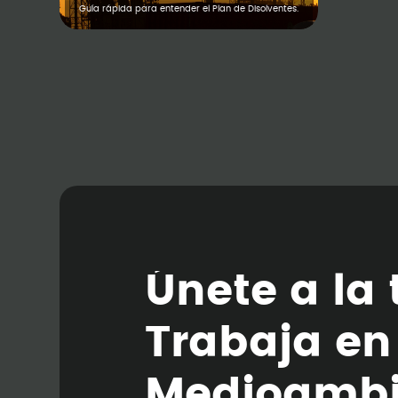
Guía rápida para entender el Plan de Disolventes.
Ú
n
e
t
e
a
l
a
T
r
a
b
a
j
a
e
n
M
e
d
i
o
a
m
b