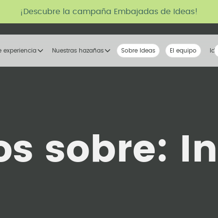
¡Descubre la campaña Embajadas de Ideas!
e experiencia
Nuestras hazañas
Sobre Ideas
Nuestra voz
El equipo
La tribu
Id
os sobre:
I