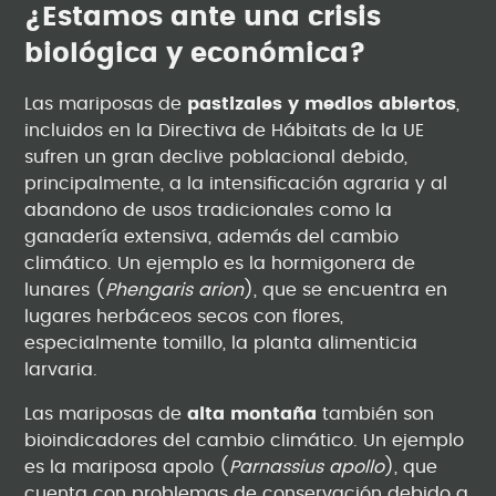
¿Estamos ante una crisis
biológica y económica?
Las mariposas de
pastizales y medios abiertos
,
incluidos en la Directiva de Hábitats de la UE
sufren un gran declive poblacional debido,
principalmente, a la intensificación agraria y al
abandono de usos tradicionales como la
ganadería extensiva, además del cambio
climático. Un ejemplo es la hormigonera de
lunares (
Phengaris arion
), que se encuentra en
lugares herbáceos secos con flores,
especialmente tomillo, la planta alimenticia
larvaria.
Las mariposas de
alta montaña
también son
bioindicadores del cambio climático. Un ejemplo
es la mariposa apolo (
Parnassius apollo
), que
cuenta con problemas de conservación debido a