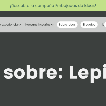
¡Descubre la campaña Embajadas de Ideas!
e experiencia
Nuestras hazañas
Sobre Ideas
Nuestra voz
El equipo
La tribu
Id
s sobre:
Lep