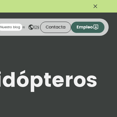
Contacta
Empleo
EN
eas compartidas
Nuestro blog
idópteros