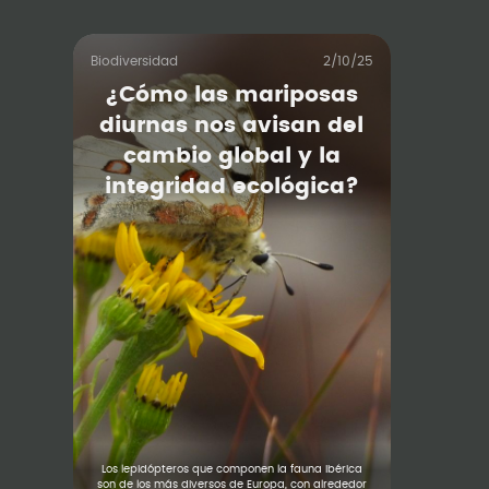
Biodiversidad
2/10/25
¿Cómo las mariposas
diurnas nos avisan del
cambio global y la
integridad ecológica?
Los lepidópteros que componen la fauna ibérica
son de los más diversos de Europa, con alrededor