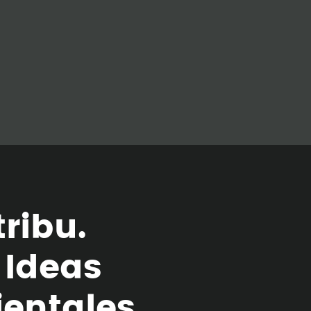
t
r
i
b
u
.
I
d
e
a
s
i
e
n
t
a
l
e
s
.