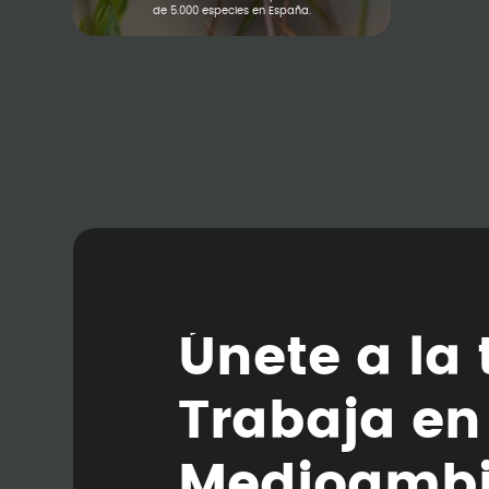
de 5.000 especies en España.
Ú
n
e
t
e
a
l
a
T
r
a
b
a
j
a
e
n
M
e
d
i
o
a
m
b