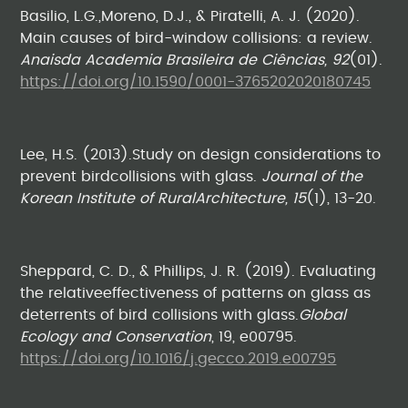
Basilio, L.G.,Moreno, D.J., & Piratelli, A. J. (2020).
Main causes of bird-window collisions: a review.
Anaisda Academia Brasileira de Ciências, 92
(01).
https://doi.org/10.1590/0001-3765202020180745
Lee, H.S. (2013).Study on design considerations to
prevent birdcollisions with glass.
Journal of the
Korean Institute of RuralArchitecture, 15
(1), 13-20.
Sheppard, C. D., & Phillips, J. R. (2019). Evaluating
the relativeeffectiveness of patterns on glass as
deterrents of bird collisions with glass.
Global
Ecology and Conservation
, 19, e00795.
https://doi.org/10.1016/j.gecco.2019.e00795