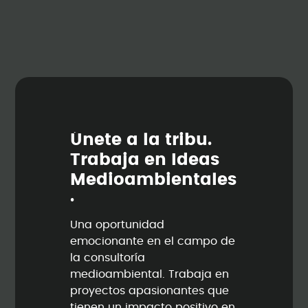
Ú
n
e
t
e
a
l
a
t
r
i
b
u
.
T
r
a
b
a
j
a
e
n
I
d
e
a
s
M
e
d
i
o
a
m
b
i
e
n
t
a
l
e
s
.
Una oportunidad
emocionante en el campo de
la consultoría
medioambiental. Trabaja en
proyectos apasionantes que
tienen un impacto positivo en