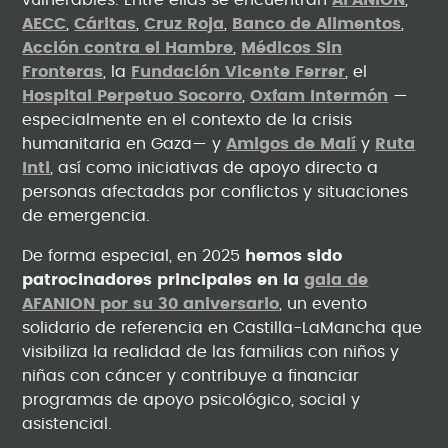
vulnerables. Entre ellas se encuentran
AFANION
,
AECC
,
Cáritas
,
Cruz Roja
,
Banco de Alimentos
,
Acción contra el Hambre
,
Médicos Sin
Fronteras
, la
Fundación Vicente Ferrer
, el
Hospital Perpetuo Socorro
,
Oxfam Intermón
—
especialmente en el contexto de la crisis
humanitaria en Gaza— y
Amigos de Malí
y
Ruta
Inti
, así como iniciativas de apoyo directo a
personas afectadas por conflictos y situaciones
de emergencia.
De forma especial, en 2025
hemos sido
patrocinadores principales en la
gala de
AFANION por su 30 aniversario
, un evento
solidario de referencia en Castilla-LaMancha que
visibiliza la realidad de las familias con niños y
niñas con cáncer y contribuye a financiar
programas de apoyo psicológico, social y
asistencial.