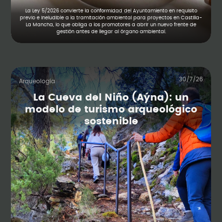
La Ley 5/2026 convierte la conformidad del Ayuntamiento en requisito
previo e ineludible a la tramitación ambiental para proyectos en Castilla-
La Mancha, lo que obliga a los promotores a abrir un nuevo frente de
gestión antes de llegar al órgano ambiental.
30/7/26
Arqueología
La Cueva del Niño (Aýna): un
modelo de turismo arqueológico
sostenible