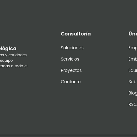
Consultoría
Úne
Soluciones
Emp
ológica
as y entidades
Servicios
Emb
 equipo
tadas a todo el
Proyectos
Equ
Contacto
Sob
Blo
RSC