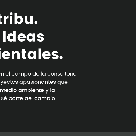
t
r
i
b
u
.
I
d
e
a
s
i
e
n
t
a
l
e
s
.
 el campo de la consultoría
oyectos apasionantes que
l medio ambiente y la
y sé parte del cambio.