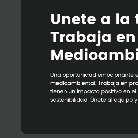
Ú
n
e
t
e
a
l
a
T
r
a
b
a
j
a
e
n
M
e
d
i
o
a
m
b
Una oportunidad emocionante en
medioambiental. Trabaja en pr
tienen un impacto positivo en e
sostenibilidad. Únete al equipo 