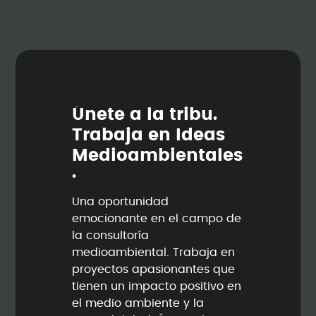
Ú
n
e
t
e
a
l
a
t
r
i
b
u
.
T
r
a
b
a
j
a
e
n
I
d
e
a
s
M
e
d
i
o
a
m
b
i
e
n
t
a
l
e
s
.
Una oportunidad
emocionante en el campo de
la consultoría
medioambiental. Trabaja en
proyectos apasionantes que
tienen un impacto positivo en
el medio ambiente y la