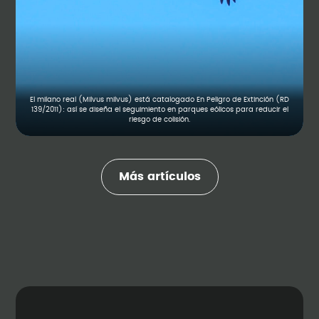
El milano real (Milvus milvus) está catalogado En Peligro de Extinción (RD
139/2011): así se diseña el seguimiento en parques eólicos para reducir el
riesgo de colisión.
Más artículos