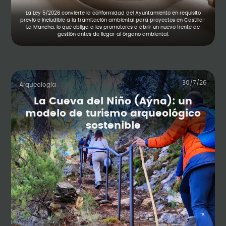
La Ley 5/2026 convierte la conformidad del Ayuntamiento en requisito
previo e ineludible a la tramitación ambiental para proyectos en Castilla-
La Mancha, lo que obliga a los promotores a abrir un nuevo frente de
gestión antes de llegar al órgano ambiental.
30/7/26
Arqueología
La Cueva del Niño (Aýna): un
modelo de turismo arqueológico
sostenible