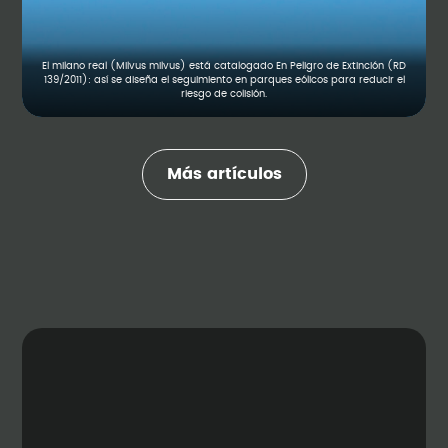
El milano real (Milvus milvus) está catalogado En Peligro de Extinción (RD
139/2011): así se diseña el seguimiento en parques eólicos para reducir el
riesgo de colisión.
Más artículos