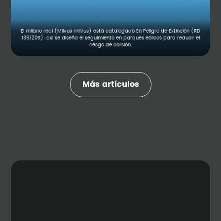
El milano real (Milvus milvus) está catalogado En Peligro de Extinción (RD
139/2011): así se diseña el seguimiento en parques eólicos para reducir el
riesgo de colisión.
Más artículos