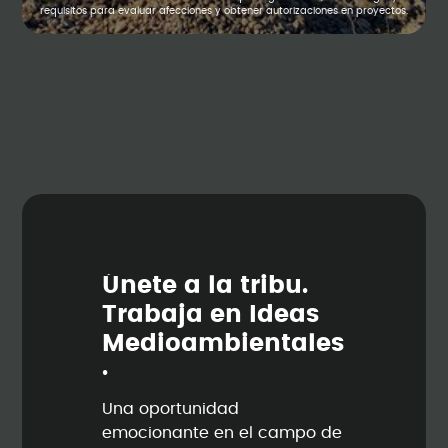
requisitos para evaluar afecciones y obtener autorizaciones en proyectos.
Ú
n
e
t
e
a
l
a
t
r
i
b
u
.
T
r
a
b
a
j
a
e
n
I
d
e
a
s
M
e
d
i
o
a
m
b
i
e
n
t
a
l
e
s
.
Una oportunidad
emocionante en el campo de