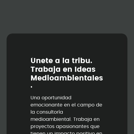
Ú
n
e
t
e
a
l
a
t
r
i
b
u
.
T
r
a
b
a
j
a
e
n
I
d
e
a
s
M
e
d
i
o
a
m
b
i
e
n
t
a
l
e
s
.
Una oportunidad
emocionante en el campo de
la consultoría
medioambiental. Trabaja en
proyectos apasionantes que
tienen un impacto positivo en