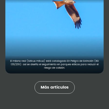
El milano real (Milvus milvus) está catalogado En Peligro de Extinción (RD
139/2011): así se diseña el seguimiento en parques eólicos para reducir el
riesgo de colisión.
Más artículos