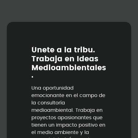
Ú
n
e
t
e
a
l
a
t
r
i
b
u
.
T
r
a
b
a
j
a
e
n
I
d
e
a
s
M
e
d
i
o
a
m
b
i
e
n
t
a
l
e
s
.
Una oportunidad
emocionante en el campo de
la consultoría
medioambiental. Trabaja en
proyectos apasionantes que
tienen un impacto positivo en
el medio ambiente y la