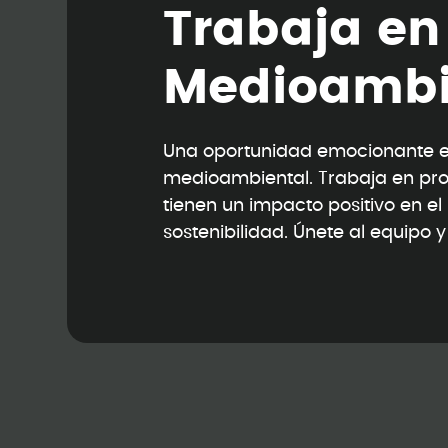
T
r
a
b
a
j
a
e
n
M
e
d
i
o
a
m
b
Una oportunidad emocionante en
medioambiental. Trabaja en pr
tienen un impacto positivo en e
sostenibilidad. Únete al equipo 