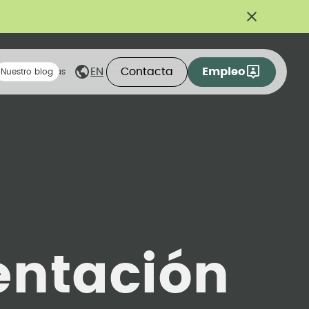
Contacta
Empleo
EN
eas compartidas
Nuestro blog
ntación