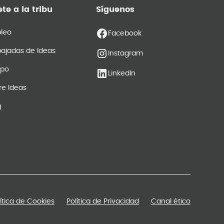
te a la tribu
Síguenos
leo
Facebook
ajadas de Ideas
Instagram
ipo
LinkedIn
re Ideas
g
lítica de Cookies
Política de Privacidad
Canal ético