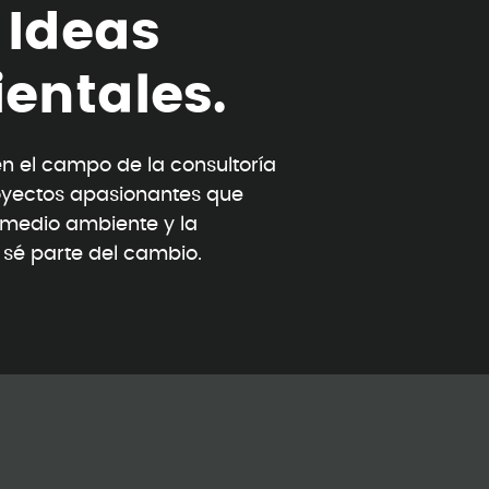
I
d
e
a
s
i
e
n
t
a
l
e
s
.
 el campo de la consultoría
oyectos apasionantes que
l medio ambiente y la
y sé parte del cambio.