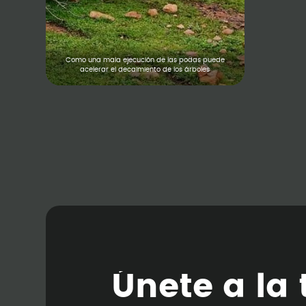
Como una mala ejecución de las podas puede
acelerar el decaimiento de los árboles
Ú
n
e
t
e
a
l
a