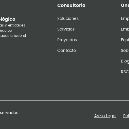
Consultoría
Úne
Soluciones
Emp
ológica
as y entidades
Servicios
Emb
 equipo
tadas a todo el
Proyectos
Equ
Contacto
Sob
Blo
RSC
eservados.
Aviso Legal
Po