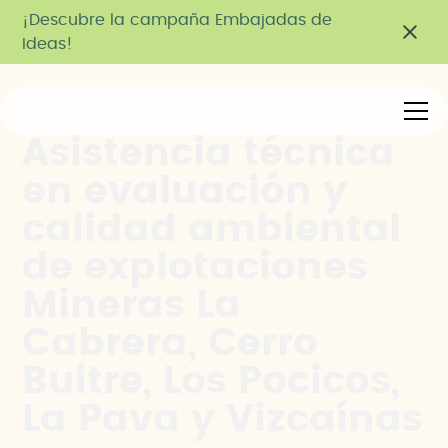
¡Descubre la campaña Embajadas de
Ideas!
Asistencia técnica
en evaluación y
calidad ambiental
de explotaciones
Mineras La
Cabrera, Cerro
Buitre, Los Pocicos,
La Pava y Vizcaínas