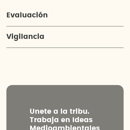
Evaluación
Vigilancia
Ú
n
e
t
e
a
l
a
t
r
i
b
u
.
T
r
a
b
a
j
a
e
n
I
d
e
a
s
M
e
d
i
o
a
m
b
i
e
n
t
a
l
e
s