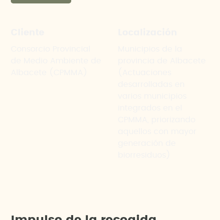
Cliente
Localización
Consorcio Provincial
Municipios de la
de Medio Ambiente de
provincia de Albacete
Albacete (CPMMA)
(Actuaciones
desarrolladas en
varios municipios
integrados en el
CPMMA, priorizando
aquellos con mayor
generación de
biorresiduos)