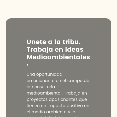
Ú
n
e
t
e
a
l
a
t
r
i
b
u
.
T
r
a
b
a
j
a
e
n
I
d
e
a
s
M
e
d
i
o
a
m
b
i
e
n
t
a
l
e
s
.
Una oportunidad
emocionante en el campo de
la consultoría
medioambiental. Trabaja en
proyectos apasionantes que
tienen un impacto positivo en
el medio ambiente y la