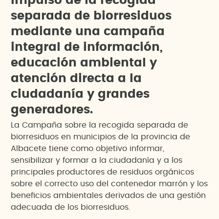
I
m
p
u
l
s
o
d
e
l
a
r
e
c
o
g
i
d
a
s
e
p
a
r
a
d
a
d
e
b
i
o
r
r
e
s
i
d
u
o
s
m
e
d
i
a
n
t
e
u
n
a
c
a
m
p
a
ñ
a
i
n
t
e
g
r
a
l
d
e
i
n
f
o
r
m
a
c
i
ó
n
,
e
d
u
c
a
c
i
ó
n
a
m
b
i
e
n
t
a
l
y
a
t
e
n
c
i
ó
n
d
i
r
e
c
t
a
a
l
a
c
i
u
d
a
d
a
n
í
a
y
g
r
a
n
d
e
s
g
e
n
e
r
a
d
o
r
e
s
.
La Campaña sobre la recogida separada de
biorresiduos en municipios de la provincia de
Albacete tiene como objetivo informar,
sensibilizar y formar a la ciudadanía y a los
principales productores de residuos orgánicos
sobre el correcto uso del contenedor marrón y los
beneficios ambientales derivados de una gestión
adecuada de los biorresiduos.