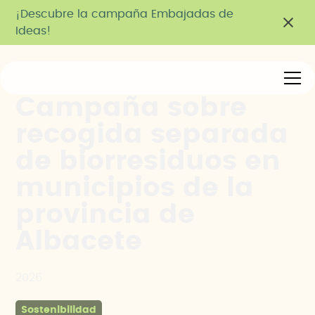
¡Descubre la campaña Embajadas de
Ideas!
Campaña sobre
recogida separada
de biorresiduos en
municipios de la
provincia de
Albacete
2026
Sostenibilidad