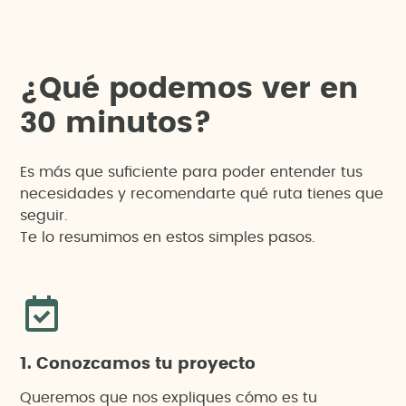
¿
Q
u
é
p
o
d
e
m
o
s
v
e
r
e
n
3
0
m
i
n
u
t
o
s
?
Es más que suficiente para poder entender tus
necesidades y recomendarte qué ruta tienes que
seguir.
Te lo resumimos en estos simples pasos.
1. Conozcamos tu proyecto
Queremos que nos expliques cómo es tu