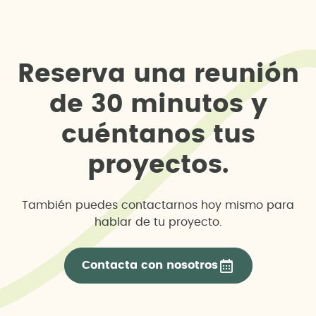
R
e
s
e
r
v
a
u
n
a
r
e
u
n
i
ó
n
d
e
3
0
m
i
n
u
t
o
s
y
c
u
é
n
t
a
n
o
s
t
u
s
p
r
o
y
e
c
t
o
s
.
También puedes contactarnos hoy mismo para
hablar de tu proyecto.
Contacta con nosotros