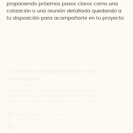
proponiendo próximos pasos claros como una
cotización o una reunión detallada quedando a
tu disposición para acompañarte en tu proyecto.
Consultoría medioambiental, social y
arqueológica
En Ideas Medioambientales afrontamos los desafíos de empresas
y entidades en los ámbitos medioambiental, social y
arqueológico, con un equipo profesional y humano que ofrece
soluciones integrales y adaptadas a todo el territorio.
ideas@ideasmedioambientales.com
+34 967 610 710