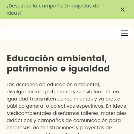
¡Descubre la campaña Embajadas de
Ideas!
E
d
u
c
a
c
i
ó
n
a
m
b
i
e
n
t
a
l
,
p
a
t
r
i
m
o
n
i
o
e
i
g
u
a
l
d
a
d
Las acciones de educación ambiental,
divulgación del patrimonio y sensibilización en
igualdad transmiten conocimientos y valores a
público general o colectivos específicos. En Ideas
Medioambientales diseñamos talleres, materiales
didácticos y campañas de comunicación para
empresas, administraciones y proyectos de