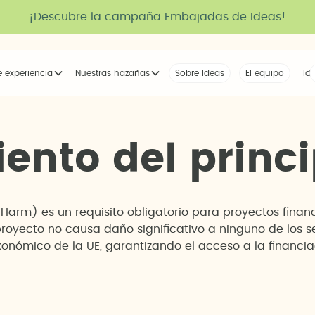
¡Descubre la campaña Embajadas de Ideas!
e experiencia
Nuestras hazañas
Sobre Ideas
Nuestra voz
El equipo
La tribu
Id
i
e
n
t
o
d
e
l
p
r
i
n
c
i
t Harm) es un requisito obligatorio para proyectos fin
proyecto no causa daño significativo a ninguno de los 
onómico de la UE, garantizando el acceso a la financi