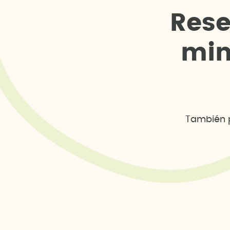
R
e
s
m
i
También p