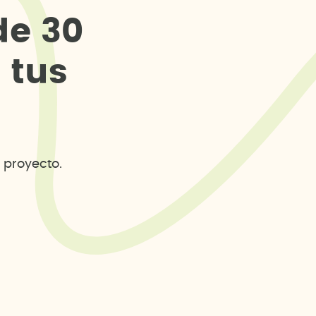
d
e
3
0
s
t
u
s
 proyecto.