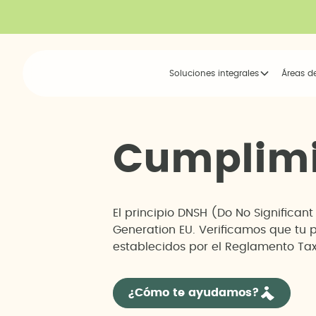
Soluciones integrales
Áreas d
C
u
m
p
l
i
m
El principio DNSH (Do No Significan
Generation EU. Verificamos que tu 
establecidos por el Reglamento Tax
¿Cómo te ayudamos?