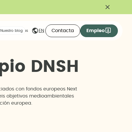
Contacta
Empleo
EN
eas compartidas
Nuestro blog
p
i
o
D
N
S
H
anciados con fondos europeos Next
seis objetivos medioambientales
ación europea.