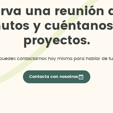
e
r
v
a
u
n
a
r
e
u
n
i
ó
n
n
u
t
o
s
y
c
u
é
n
t
a
n
o
p
r
o
y
e
c
t
o
s
.
uedes contactarnos hoy mismo para hablar de tu
Contacta con nosotros