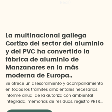
Real)
L
a
m
u
l
t
i
n
a
c
i
o
n
a
l
g
a
l
l
e
g
a
C
o
r
t
i
z
o
d
e
l
s
e
c
t
o
r
d
e
l
a
l
u
m
i
n
i
o
y
d
e
l
P
V
C
h
a
c
o
n
v
e
r
t
i
d
o
l
a
f
á
b
r
i
c
a
d
e
a
l
u
m
i
n
i
o
d
e
M
a
n
z
a
n
a
r
e
s
e
n
l
a
m
á
s
m
o
d
e
r
n
a
d
e
E
u
r
o
p
a
.
.
Se ofrece un asesoramiento y acompañamiento
en todos los trámites ambientales necesarios:
informe anual de la autorizaicón ambiental
integrada, memorias de residuos, registro PRTR...