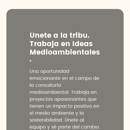
Ú
n
e
t
e
a
l
a
t
r
i
b
u
.
T
r
a
b
a
j
a
e
n
I
d
e
a
s
M
e
d
i
o
a
m
b
i
e
n
t
a
l
e
s
.
Una oportunidad
emocionante en el campo de
la consultoría
medioambiental. Trabaja en
proyectos apasionantes que
tienen un impacto positivo en
el medio ambiente y la
sostenibilidad. Únete al
equipo y sé parte del cambio.