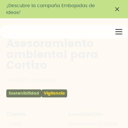
¡Descubre la campaña Embajadas de
Ideas!
Asesoramiento
ambiental para
Cortizo
Año 2022- actualidad
Sostenibilidad
Vigilancia
Cliente
Localización
Cortizo
Manzanares (Ciudad