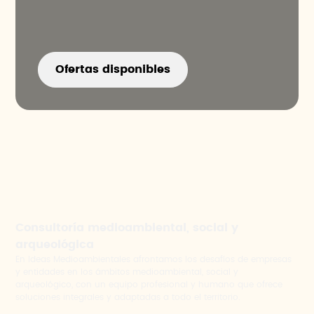
Ofertas disponibles
Consultoría medioambiental, social y
arqueológica
En Ideas Medioambientales afrontamos los desafíos de empresas
y entidades en los ámbitos medioambiental, social y
arqueológico, con un equipo profesional y humano que ofrece
soluciones integrales y adaptadas a todo el territorio.