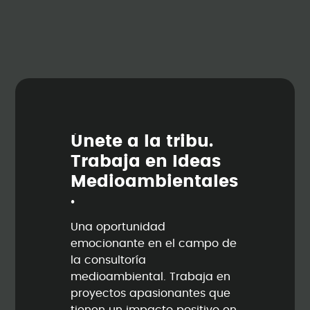
Ú
n
e
t
e
a
l
a
t
r
i
b
u
.
T
r
a
b
a
j
a
e
n
I
d
e
a
s
M
e
d
i
o
a
m
b
i
e
n
t
a
l
e
s
.
Una oportunidad
emocionante en el campo de
la consultoría
medioambiental. Trabaja en
proyectos apasionantes que