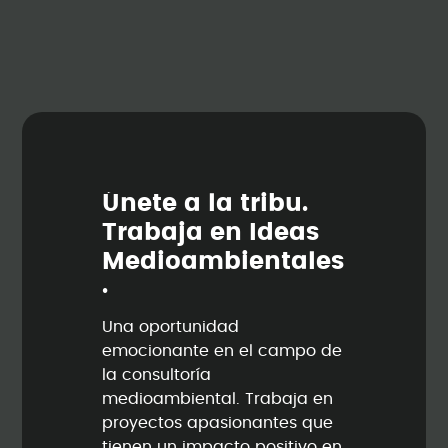
Ú
n
e
t
e
a
l
a
t
r
i
b
u
.
T
r
a
b
a
j
a
e
n
I
d
e
a
s
M
e
d
i
o
a
m
b
i
e
n
t
a
l
e
s
.
Una oportunidad
emocionante en el campo de
la consultoría
medioambiental. Trabaja en
proyectos apasionantes que
tienen un impacto positivo en