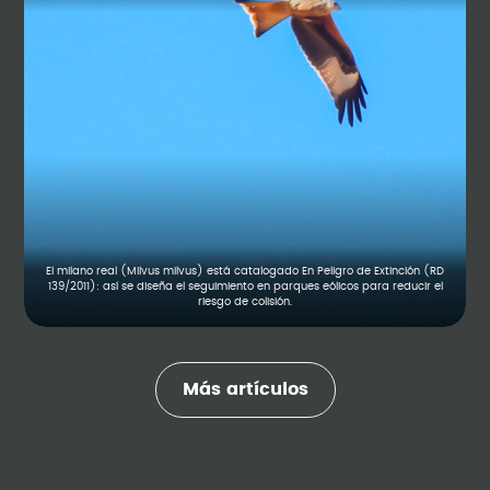
El milano real (Milvus milvus) está catalogado En Peligro de Extinción (RD
139/2011): así se diseña el seguimiento en parques eólicos para reducir el
riesgo de colisión.
Más artículos